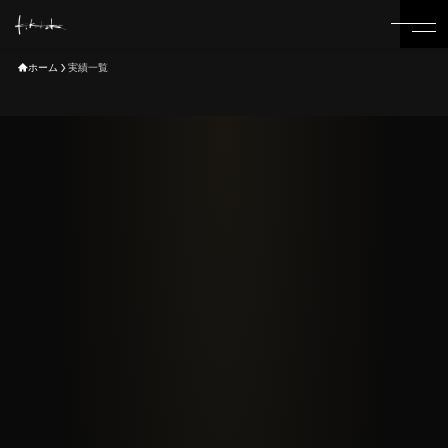
ホーム
実績一覧
01
02
HOME
CREATOR
03
04
SERVICE
WORKS
05
06
ABOUT-US
RECRUIT